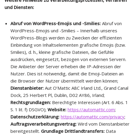
Weitere Hinweise zu Verarbeitungsprozessen, Verfahren
und Diensten:
Abruf von WordPress-Emojis und -Smilies:
Abruf von
WordPress-Emojis und -Smilies – Innerhalb unseres
WordPress-Blogs werden zu Zwecken der effizienten
Einbindung von Inhaltselementen grafische Emojis (bzw.
Smilies), d. h., kleine grafische Dateien, die Gefühle
ausdrücken, eingesetzt, bezogen von externen Servern.
Die Anbieter der Server erheben die IP-Adressen der
Nutzer. Dies ist notwendig, damit die Emoji-Dateien an
die Browser der Nutzer übermittelt werden können;
Dienstanbieter:
Aut O’Mattic A8C Irland Ltd., Grand Canal
Dock, 25 Herbert Pl, Dublin, D02 AY86, Irland;
Rechtsgrundlagen:
Berechtigte Interessen (Art. 6 Abs. 1
S. 1 lit. f) DSGVO);
Website:
https://automattic.com
;
Datenschutzerklärung:
https://automattic.com/privacy
;
Auftragsverarbeitungsvertrag:
Wird vom Dienstanbieter
bereitgestellt.
Grundlage Drittlandtransfers:
Data